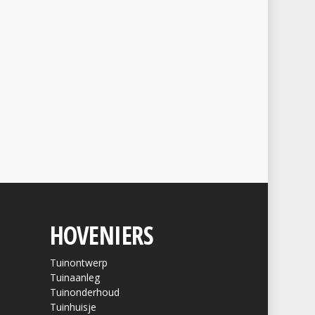
HOVENIERS
Tuinontwerp
Tuinaanleg
Tuinonderhoud
Tuinhuisje