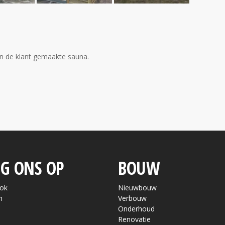
n de klant gemaakte sauna.
G ONS OP
BOUW
ok
Nieuwbouw
n
Verbouw
Onderhoud
Renovatie